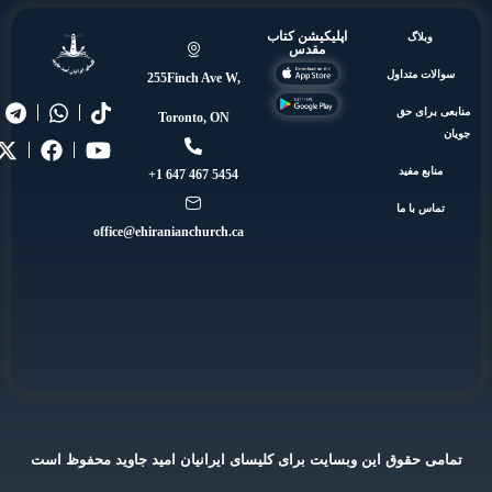
اپلیکیشن کتاب
وبلاگ
مقدس
ات متداول
255Finch Ave W,
برای حق
Toronto, ON
ابع مفید
5454 467 647 1+
اس با ما
office@ehiranianchurch.ca
ی حقوق این وبسایت برای کلیسای ایرانیان امید جاوید محفوظ است