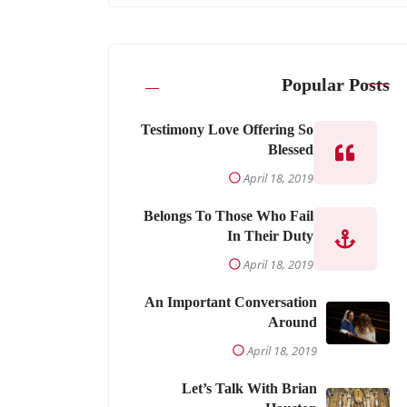
Popular Posts
Testimony Love Offering So
Blessed
April 18, 2019
Belongs To Those Who Fail
In Their Duty
April 18, 2019
An Important Conversation
Around
April 18, 2019
Let’s Talk With Brian