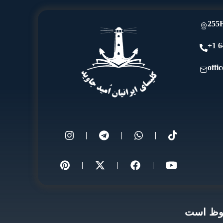
255F
offi
حفوظ است